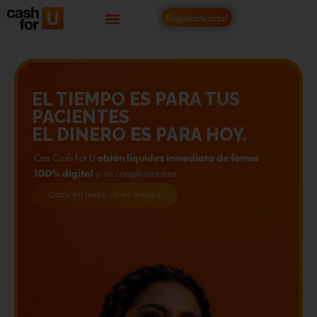
Regístrate aquí
US
CASH FOR U LLEGÓ PAR
RETOMAR EL CONTROL 
Y.
TU FLUJO DE CAJA
e forma
Herramienta
100% digital
que
se adapta a la o
de tu consultorio
Cobra en horas, no es meses