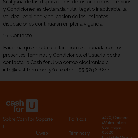
Si alguna de las disposiciones de los presentes Términos
y Condiciones es declarada nula, ilegal o inaplicable, la
validez, legalidad y aplicación de las restantes
disposiciones continuarán en plena vigencia.
16. Contacto
Para cualquier duda o aclaración relacionada con los
presentes Términos y Condiciones, el Usuario podrá
contactar a Cash for U vía correo electrónico a
info@cashforu.com y/o teléfono 55 5292 6244.
5420, Carretera
Sobre Cash For
Soporte
Políticas
México-Toluca,
U
Cuajimalpa,
Uweb
Términos y
05320,
Ciudad de México