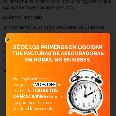
por sí misma, no constituye un medio de pago salvo que
expresamente se indique lo contrario.
10. Datos Personales
El tratamiento de los datos personales del Usuario se
realizará conforme al Aviso de Privacidad de Cash for U,
disponible en la Plataforma, y de conformidad con la
legislación aplicable. El Usuario reconoce y acepta que,
para la prestación de los Servicios de factoraje financiero,
Cash for U recabará y tratará datos personales,
financieros y patrimoniales con las siguientes finalidades
primarias:
Identificación y Conocimiento del Cliente (KYC):
Cumplir con las obligaciones de identificación y
expedientes de cliente conforme a la normativa
aplicable a las SOFOM, E.N.R.
Evaluación Crediticia: Analizar la viabilidad de la
adquisición o descuento de los Derechos de Cobro.