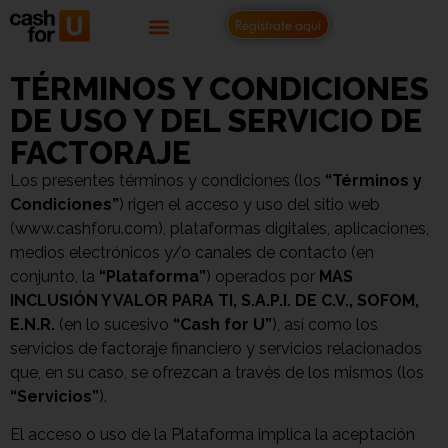
Regístrate aquí
TÉRMINOS Y CONDICIONES
DE USO Y DEL SERVICIO DE
FACTORAJE
Los presentes términos y condiciones (los
“Términos y
Condiciones”
) rigen el acceso y uso del sitio web
(www.cashforu.com), plataformas digitales, aplicaciones,
medios electrónicos y/o canales de contacto (en
conjunto, la
“Plataforma”
) operados por
MAS
INCLUSIÓN Y VALOR PARA TI, S.A.P.I. DE C.V., SOFOM,
E.N.R.
(en lo sucesivo
“Cash for U”
), así como los
servicios de factoraje financiero y servicios relacionados
que, en su caso, se ofrezcan a través de los mismos (los
“Servicios”
).
El acceso o uso de la Plataforma implica la aceptación