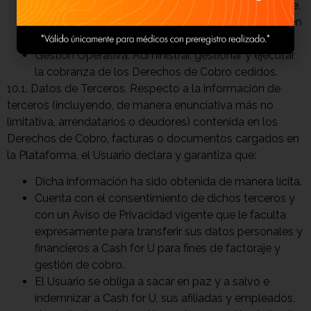
Prevención de Ilícitos: Prevenir conductas de fraude,
suplantación de identidad y cumplir con las leyes en
materia de prevención de lavado de dinero.
Gestión Operativa: Administrar, gestionar y ejecutar
la cobranza de los Derechos de Cobro cedidos.
10.1. Datos de Terceros. Respecto a la información de
terceros (incluyendo, de manera enunciativa más no
limitativa, arrendatarios o deudores) contenida en los
Derechos de Cobro, facturas o documentos cargados en
la Plataforma, el Usuario declara y garantiza que:
Dicha información ha sido obtenida de manera lícita.
Cuenta con el consentimiento de dichos terceros y
con un Aviso de Privacidad vigente que le faculta
expresamente para transferir sus datos personales y
financieros a Cash for U para fines de factoraje y
gestión de cobro.
El Usuario se obliga a sacar en paz y a salvo e
indemnizar a Cash for U, sus afiliadas y empleados,