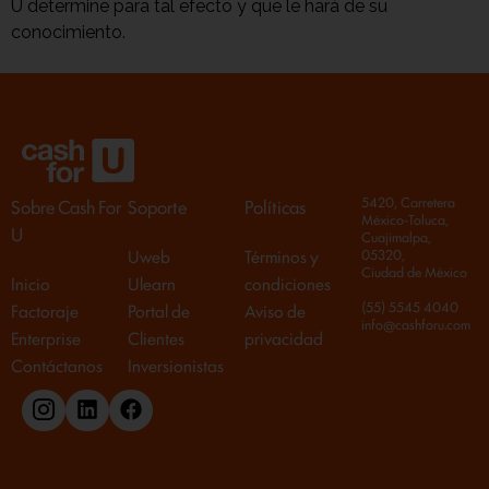
U determine para tal efecto y que le hará de su
conocimiento.
5420, Carretera
Sobre Cash For
Soporte
Políticas
México-Toluca,
U
Cuajimalpa,
Uweb
Términos y
05320,
Ciudad de México
Inicio
Ulearn
condiciones
(55) 5545 4040
Factoraje
Portal de
Aviso de
info@cashforu.com
Enterprise
Clientes
privacidad
Contáctanos
Inversionistas