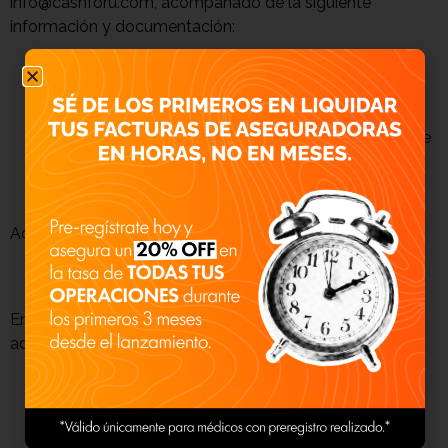
info@cashforu.com, acompañado de la siguiente
información y documentación:
Nombre completo del Titular.
Correo electrónico del Titular para comunicarle la
respuesta a su solicitud.
En su caso, razón social o denominación del Cliente
al que representa.
En su caso, indicar tipo de relación que tiene con el
Cliente y correo electrónico institucional.
Adjuntar la siguiente documentación:
Identificación oficial vigente que acredite la
identidad del Titular y/o solicitante.
En caso de requerir la representación legal deberá
adjuntarse:
La identificación oficial vigente del Titular y del
representante legal.
Instrumento público (poder frente a fedatario